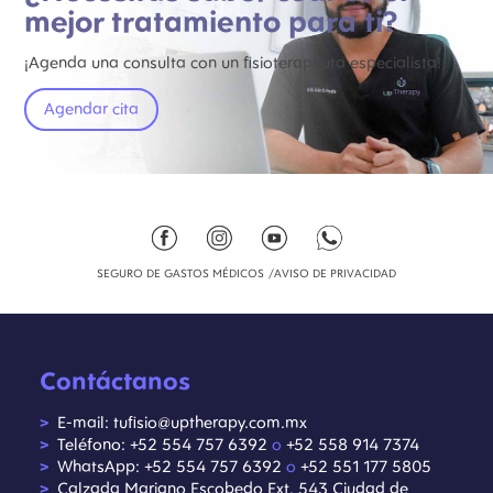
mejor tratamiento para ti?
¡Agenda una consulta con un fisioterapeuta especialista!
Agendar cita
SEGURO DE GASTOS MÉDICOS
AVISO DE PRIVACIDAD
Contáctanos
E-mail: tufisio@uptherapy.com.mx
Teléfono: +52 554 757 6392
o
+52 558 914 7374
WhatsApp: +52 554 757 6392
o
+52 551 177 5805
Calzada Mariano Escobedo Ext. 543 Ciudad de